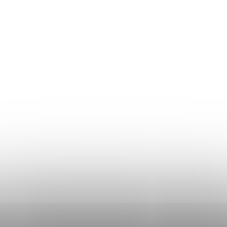
Doprava a platba
Obchodné podmienky
Podmienky ochrany osobných údajov
Don Lemme
HODNOTENIE OBCHODU
KONTAKT
KDE SME