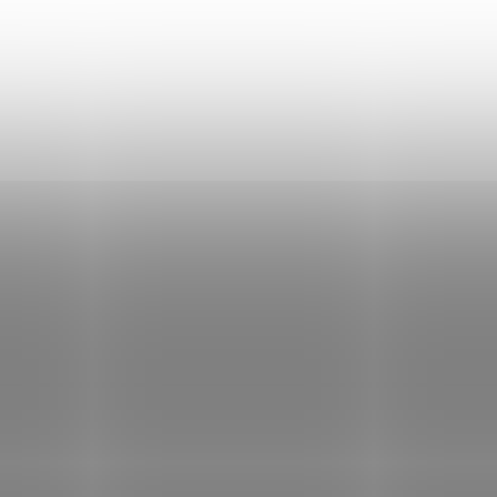
Môžete sa ale pozrieť na ostatné kategórie.
SPÄŤ DO OBCHODU