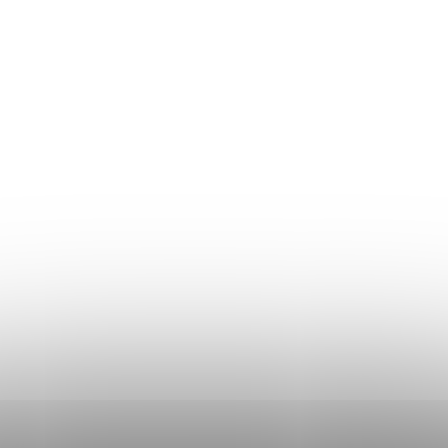
Doprava a platba
Obchodné podmienky
Podmienky ochrany osobných údajov
Don Lemme
HODNOTENIE OBCHODU
KONTAKT
KDE SME