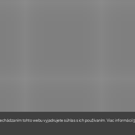
re vás
Don Lemme
HODNOTENIE OBCHODU
KONTAKT
riadok
a
mienky
any osobných údajov
echádzaním tohto webu vyjadrujete súhlas s ich používaním. Viac informácií