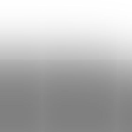
Fotografovaná veľkosť 34
Jasmine meria 163 cm
Materiál: 100% bavlna