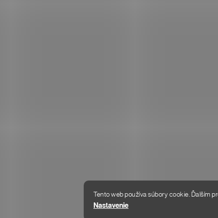
KONTAKT
Informácie p
+421 233 322 989
Vrátenie tovaru
Po–Pi: 8:00–18:00
Tabuľka veľkostí
info@donlemme.sk
Reklamačný po
Odpovedáme do 24 hodín
Doprava a platb
Obchodné pod
Podmienky ochr
Tento web používa súbory cookie. Ďalším pr
Copyright 2026
DON LEMME
. Všetky práva vyhradené.
Nastavenie