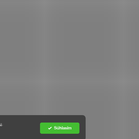
KDE SME
tu
.
Súhlasím
Vytvoril Shoptet Premium