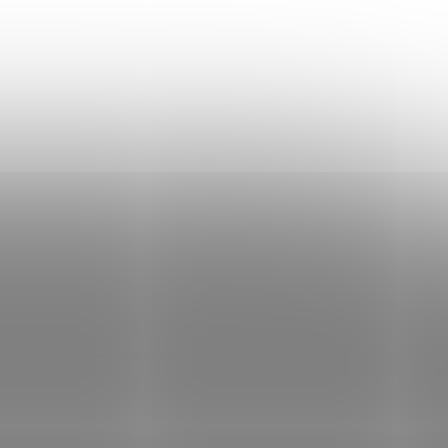
vyšité logo Don Lemme na kapucni
kovový stláčací gombík
hladké klokanie vrecko
Fotená veľkosť L.
Marek meria 188cm a váži 78kg.
KDE SME