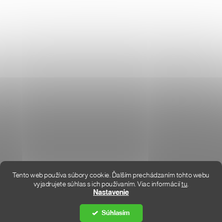
KONTAKT
KDE SME
Tento web používa súbory cookie. Ďalším prechádzaním tohto webu
vyjadrujete súhlas s ich používaním. Viac informácií
tu
.
Vytvoril Shoptet Premium
Nastavenie
Súhlasím
Copyright 2026
DON LEMME
. Všetky práva vyhradené.