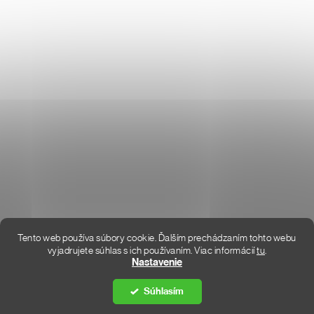
KONTAKT
KDE SME
Tento web používa súbory cookie. Ďalším prechádzaním tohto webu
vyjadrujete súhlas s ich používaním. Viac informácií
tu
.
Vytvoril Shoptet Premium
Nastavenie
Súhlasím
Copyright 2026
DON LEMME
. Všetky práva vyhradené.